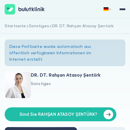
Startseite
Sonstiges
DR. DT. Rahşan Atasoy Şentürk
Jetzt registrieren
Anmelden
Diese Profilseite wurde automatisch aus
öffentlich verfügbaren Informationen im
Internet erstellt.
DR. DT. Rahşan Atasoy Şentürk
Sonstiges
Über uns
Für Patienten
Für Ärzte
Sind Sie RAHŞAN ATASOY ŞENTÜRK?