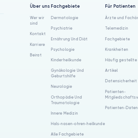
Über uns
Fachgebiete
Für Patienten
Wer wir
Dermatologie
Ärzte und Fachä
sind
Psychiatrie
Telemedizin
Kontakt
Ernährung Und Diät
Fachgebiete
Karriere
Psychologie
Krankheiten
Beirat
Kinderheilkunde
Häufig gestellte
Gynäkologie Und
Artikel
Geburtshilfe
Datensicherheit
Neurologie
Patienten-
Orthopädie Und
Mitgliedschafts
Traumatologie
Patienten-Daten
Innere Medizin
Hals-nasen-ohren-heilkunde
Alle Fachgebiete