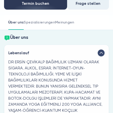
Sind Sie Arzt?
Termin buchen
Frage stellen
Über uns
Spezialisierungen
Meinungen
Über uns
Lebenslauf
DR ERSİN ÇEVİKALP BAĞIMLILIK UZMANI OLARAK
SİGARA, ALKOL, ESRAR, İNTERNET-OYUN-
TEKNOLOJİ BAĞIMLILIĞI, YEME VE İLİŞKİ
BAĞIMLILIKLARI KONUSUNDA HİZMET
VERMEKTEDİR. BUNUN YANISIRA GELENEKSEL TIP
UYGULAMALARI MEZOTERAPİ, KUPA-HACAMAT VE
BOTOX-DOLGU İŞLEMLERİ DE YAPMAKTADIR. AYNI
ZAMANDA YOGA EĞİTMENLİ 200 YOGA ALLİANCE,
YAŞAM-ÖĞRENCİ-KUANTUM KOÇLUK