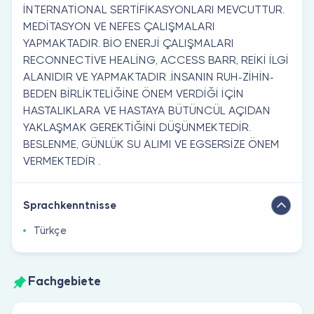
İNTERNATİONAL SERTİFİKASYONLARI MEVCUTTUR.
MEDİTASYON VE NEFES ÇALIŞMALARI
YAPMAKTADIR. BİO ENERJİ ÇALIŞMALARI
RECONNECTİVE HEALİNG, ACCESS BARR, REİKİ İLGİ
ALANIDIR VE YAPMAKTADIR .İNSANIN RUH-ZİHİN-
BEDEN BİRLİKTELİĞİNE ÖNEM VERDİĞİ İÇİN
HASTALIKLARA VE HASTAYA BÜTÜNCÜL AÇIDAN
YAKLAŞMAK GEREKTİĞİNİ DÜŞÜNMEKTEDİR.
BESLENME, GÜNLÜK SU ALIMI VE EGSERSİZE ÖNEM
VERMEKTEDİR .
Sprachkenntnisse
Türkçe
Fachgebiete