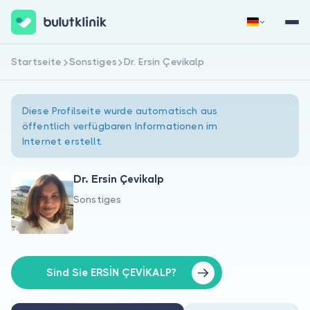
Startseite
Sonstiges
Dr. Ersin Çevikalp
Jetzt registrieren
Anmelden
Diese Profilseite wurde automatisch aus
öffentlich verfügbaren Informationen im
Internet erstellt.
Dr. Ersin Çevikalp
Sonstiges
Über uns
Für Patienten
Für Ärzte
Sind Sie ERSİN ÇEVİKALP?