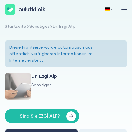
Startseite
Sonstiges
Dr. Ezgi Alp
Jetzt registrieren
Anmelden
Diese Profilseite wurde automatisch aus
öffentlich verfügbaren Informationen im
Internet erstellt.
Dr. Ezgi Alp
Sonstiges
Über uns
Für Patienten
Für Ärzte
Sind Sie EZGİ ALP?