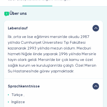
Sind Sie Arzt?
Über uns
Lebenslauf
İlk ,orta ve lise eğitimini mersin'de okudu 1987
yılı'nda Cumhuriyet Üniversitesi Tıp Fakültesi
kazanarak 1993 yılı'nda mezun oldum. Mecburi
hizmeti Niğde ilinde yaparak 1996 yılı'nda Mersin'e
tayin olark geldi. Mersin'de bir çok kamu ve özel
sağlık kurum ve kuruluşların'da çalıştı. Özel Mersin
Su Hastanesi'nde görev yapmaktadır.
Sprachkenntnisse
Türkçe ,
İngilizce