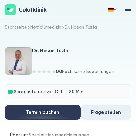
Startseite
Notfallmedizin
Dr. Hasan Tuzla
Jetzt registrieren
Anmelden
Dr. Hasan Tuzla
0.0
Noch keine Bewertungen
Über uns
Sprechstunde vor Ort
30 Min.
Für Patienten
Termin buchen
Frage stellen
Für Ärzte
Über uns
Spezialisierungen
Meinungen