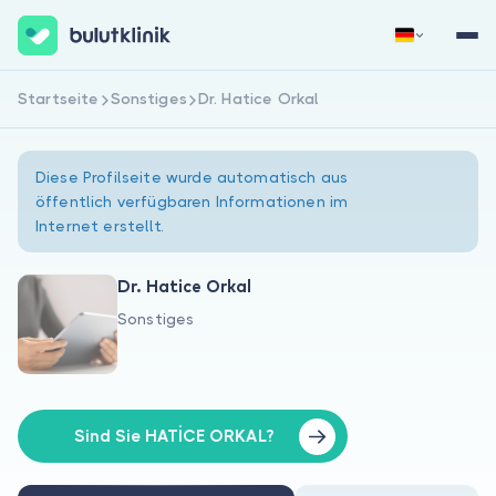
Startseite
Sonstiges
Dr. Hatice Orkal
Jetzt registrieren
Anmelden
Diese Profilseite wurde automatisch aus
öffentlich verfügbaren Informationen im
Internet erstellt.
Dr. Hatice Orkal
Sonstiges
Über uns
Für Patienten
Für Ärzte
Sind Sie HATİCE ORKAL?