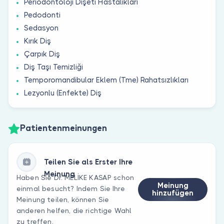
Periodontoloji Dişeti Hastalıkları
Pedodonti
Sedasyon
Kırık Diş
Çarpık Diş
Diş Taşı Temizliği
Temporomandibular Eklem (Tme) Rahatsızlıkları
Lezyonlu (Enfekte) Diş
Patientenmeinungen
Teilen Sie als Erster Ihre
Meinung
Haben Sie Dr. MELİKE KASAP schon
Meinung
einmal besucht? Indem Sie Ihre
hinzufügen
Meinung teilen, können Sie
anderen helfen, die richtige Wahl
zu treffen.