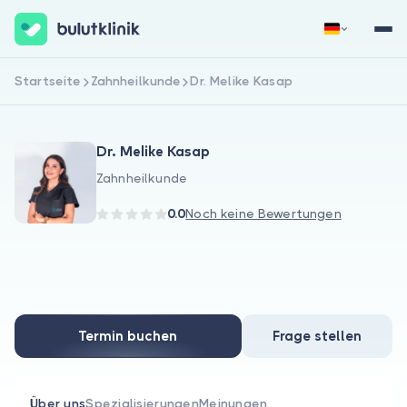
Startseite
Zahnheilkunde
Dr. Melike Kasap
Jetzt registrieren
Anmelden
Dr. Melike Kasap
Zahnheilkunde
0.0
Noch keine Bewertungen
Über uns
Für Patienten
Termin buchen
Frage stellen
Für Ärzte
Über uns
Spezialisierungen
Meinungen