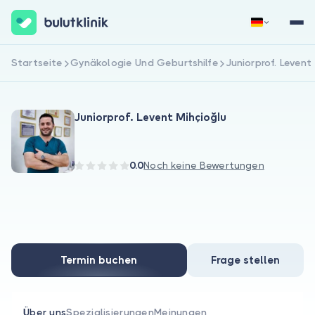
Startseite
Gynäkologie Und Geburtshilfe
Juniorprof. Levent
Jetzt registrieren
Anmelden
Juniorprof. Levent Mihçioğlu
0.0
Noch keine Bewertungen
Über uns
Für Patienten
Termin buchen
Frage stellen
Für Ärzte
Über uns
Spezialisierungen
Meinungen