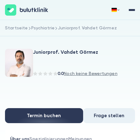
Startseite
Psychiatrie
Juniorprof. Vahdet Görmez
Jetzt registrieren
Anmelden
Juniorprof. Vahdet Görmez
0.0
Noch keine Bewertungen
Über uns
Für Patienten
Termin buchen
Frage stellen
Für Ärzte
Über uns
Spezialisierungen
Meinungen