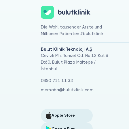
Die Wahl tausender Ärzte und
Millionen Patienten #bulutklinik
Bulut Klinik Teknoloji A.Ş.
Cevizli Mh. Tansel Cd. No:12 Kat:8
D:60, Bulut Plaza Maltepe /
İstanbul
0850 711 11 33
merhaba@bulutklinik.com
Apple Store
Google Play