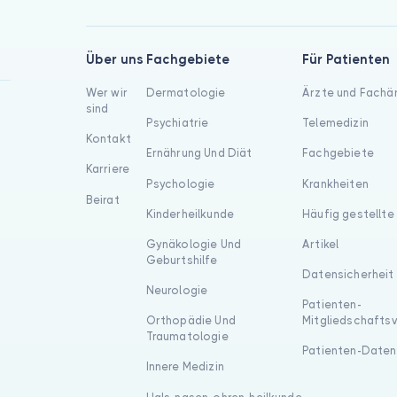
Über uns
Fachgebiete
Für Patienten
Wer wir
Dermatologie
Ärzte und Fachä
sind
Psychiatrie
Telemedizin
Kontakt
Ernährung Und Diät
Fachgebiete
Karriere
Psychologie
Krankheiten
Beirat
Kinderheilkunde
Häufig gestellte
Gynäkologie Und
Artikel
Geburtshilfe
Datensicherheit
Neurologie
Patienten-
Orthopädie Und
Mitgliedschafts
Traumatologie
Patienten-Daten
Innere Medizin