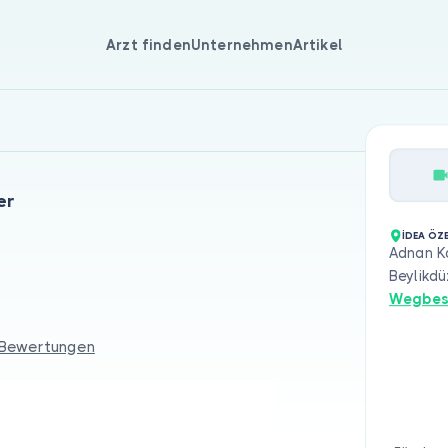
Arzt finden
Unternehmen
Artikel
er
İDEA ÖZE
Adnan Ka
Beylikdü
Wegbes
 Bewertungen