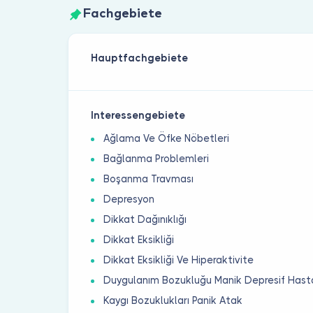
Fachgebiete
Hauptfachgebiete
Interessengebiete
Ağlama Ve Öfke Nöbetleri
Bağlanma Problemleri
Boşanma Travması
Depresyon
Dikkat Dağınıklığı
Dikkat Eksikliği
Dikkat Eksikliği Ve Hiperaktivite
Duygulanım Bozukluğu Manik Depresif Hasta
Kaygı Bozuklukları Panik Atak