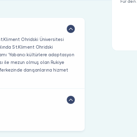
Für den 
t.Kliment Ohridski Üniversitesi
lında St.Kliment Ohridski
gramı ‘Yabancı kültürlere adaptasyon
ması ile mezun olmuş olan Rukiye
Merkezinde danışanlarına hizmet