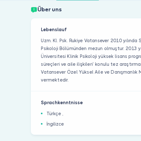
Über uns
Lebenslauf
Uzm. Kl. Psk. Rukiye Vatansever 2010 yılında S
Psikoloji Bölümünden mezun olmuştur. 2013 yı
Üniversitesi Klinik Psikoloji yüksek lisans pro
süreçleri ve aile ilişkileri’ konulu tez araştır
Vatansever Özel Yüksel Aile ve Danışmanlık 
vermektedir.
Sprachkenntnisse
Türkçe ,
İngilizce