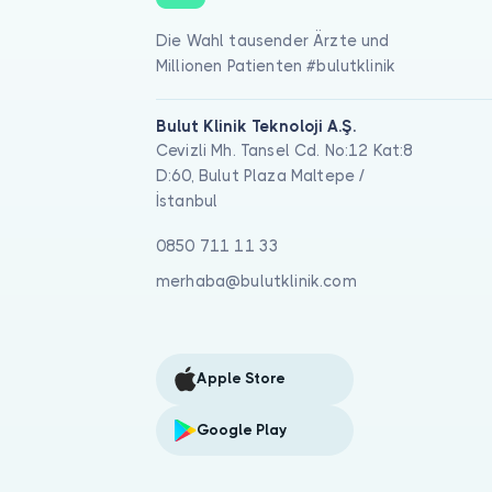
Die Wahl tausender Ärzte und
Millionen Patienten #bulutklinik
Bulut Klinik Teknoloji A.Ş.
Cevizli Mh. Tansel Cd. No:12 Kat:8
D:60, Bulut Plaza Maltepe /
İstanbul
0850 711 11 33
merhaba@bulutklinik.com
Apple Store
Google Play