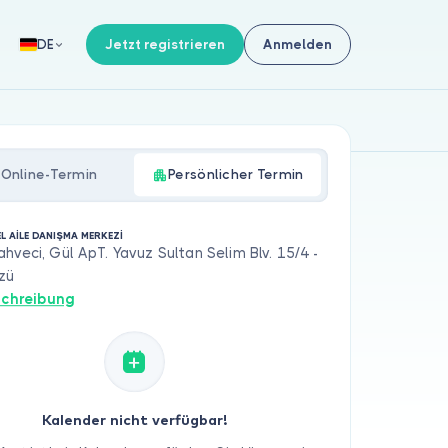
Jetzt registrieren
Anmelden
DE
Online-Termin
Persönlicher Termin
L AİLE DANIŞMA MERKEZİ
hveci, Gül ApT. Yavuz Sultan Selim Blv. 15/4 -
zü
chreibung
Kalender nicht verfügbar!