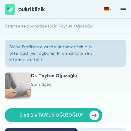
Startseite
Sonstiges
Dr. Tayfun Oğuzoğlu
Jetzt registrieren
Anmelden
Diese Profilseite wurde automatisch aus
öffentlich verfügbaren Informationen im
Internet erstellt.
Dr. Tayfun Oğuzoğlu
Sonstiges
Über uns
Für Patienten
Für Ärzte
Sind Sie TAYFUN OĞUZOĞLU?