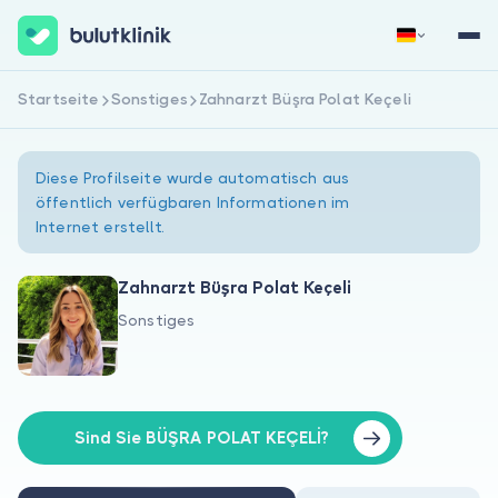
Startseite
Sonstiges
Zahnarzt Büşra Polat Keçeli
Jetzt registrieren
Anmelden
Diese Profilseite wurde automatisch aus
öffentlich verfügbaren Informationen im
Internet erstellt.
Zahnarzt Büşra Polat Keçeli
Sonstiges
Über uns
Für Patienten
Für Ärzte
Sind Sie BÜŞRA POLAT KEÇELİ?