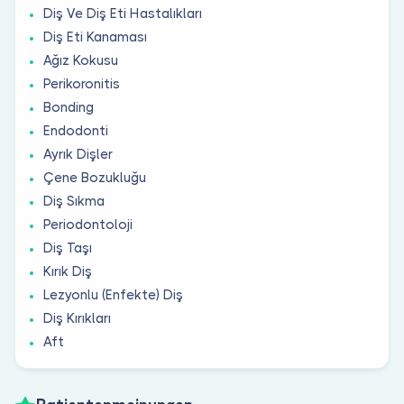
Diş Ve Diş Eti Hastalıkları
Diş Eti Kanaması
Ağız Kokusu
Perikoronitis
Bonding
Endodonti
Ayrık Dişler
Çene Bozukluğu
Diş Sıkma
Periodontoloji
Diş Taşı
Kırık Diş
Lezyonlu (Enfekte) Diş
Diş Kırıkları
Aft