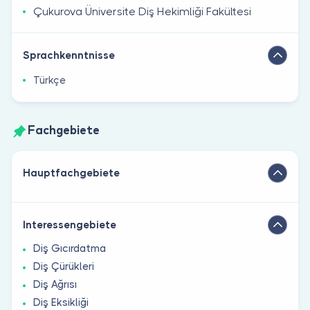
Çukurova Üniversite Diş Hekimliği Fakültesi
Sprachkenntnisse
Türkçe
Fachgebiete
Hauptfachgebiete
Interessengebiete
Diş Gıcırdatma
Diş Çürükleri
Diş Ağrısı
Diş Eksikliği