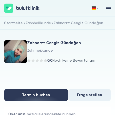
Startseite
Zahnheilkunde
Zahnarzt Cengiz Gündoğan
Jetzt registrieren
Anmelden
Zahnarzt Cengiz Gündoğan
Zahnheilkunde
0.0
Noch keine Bewertungen
Über uns
Für Patienten
Termin buchen
Frage stellen
Für Ärzte
Über uns
Spezialisierungen
Meinungen