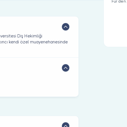
Für den 
versitesi Diş Hekimliği
Akıncı kendi özel muayenehanesinde