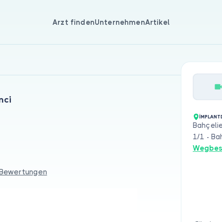
Arzt finden
Unternehmen
Artikel
nci
İMPLANT
Bahçelie
1/1 - Ba
Wegbes
 Bewertungen