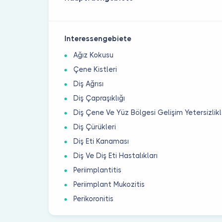
Interessengebiete
Ağız Kokusu
Çene Kistleri
Diş Ağrısı
Diş Çapraşıklığı
Diş Çene Ve Yüz Bölgesi Gelişim Yetersizlikl
Diş Çürükleri
Diş Eti Kanaması
Diş Ve Diş Eti Hastalıkları
Periimplantitis
Periimplant Mukozitis
Perikoronitis