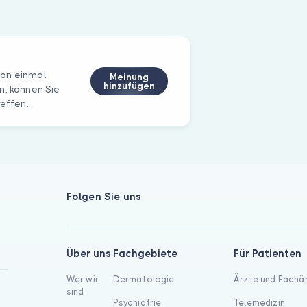
hon einmal
Meinung
hinzufügen
n, können Sie
reffen.
Folgen Sie uns
Über uns
Fachgebiete
Für Patienten
Wer wir
Dermatologie
Ärzte und Fachä
sind
Psychiatrie
Telemedizin