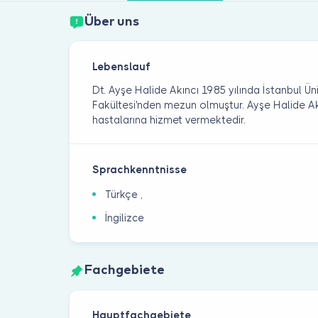
Über uns
Lebenslauf
Dt. Ayşe Halide Akıncı 1985 yılında İstanbul Üni
Fakültesi'nden mezun olmuştur. Ayşe Halide 
hastalarına hizmet vermektedir.
Sprachkenntnisse
Türkçe ,
İngilizce
Fachgebiete
Hauptfachgebiete