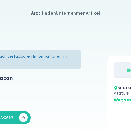
Arzt finden
Unternehmen
Artikel
lich verfügbaren Informationen im
racan
DT. HAS
Atatürk 
Wegbes
RACAN?