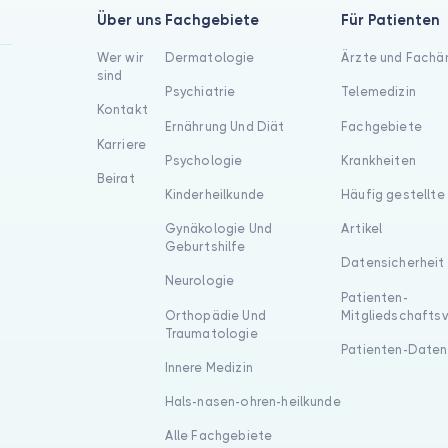
Über uns
Fachgebiete
Für Patienten
Wer wir
Dermatologie
Ärzte und Fachä
sind
Psychiatrie
Telemedizin
Kontakt
Ernährung Und Diät
Fachgebiete
Karriere
Psychologie
Krankheiten
Beirat
Kinderheilkunde
Häufig gestellte
Gynäkologie Und
Artikel
Geburtshilfe
Datensicherheit
Neurologie
Patienten-
Orthopädie Und
Mitgliedschafts
Traumatologie
Patienten-Daten
Innere Medizin
Hals-nasen-ohren-heilkunde
Alle Fachgebiete