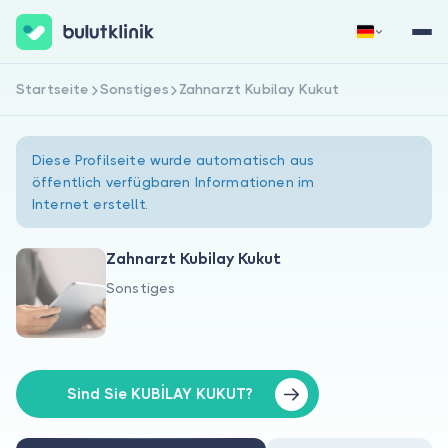
Startseite
Sonstiges
Zahnarzt Kubilay Kukut
Jetzt registrieren
Anmelden
Diese Profilseite wurde automatisch aus
öffentlich verfügbaren Informationen im
Internet erstellt.
Zahnarzt Kubilay Kukut
Sonstiges
Über uns
Für Patienten
Für Ärzte
Sind Sie KUBİLAY KUKUT?