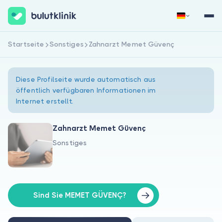
Startseite
Sonstiges
Zahnarzt Memet Güvenç
Jetzt registrieren
Anmelden
Diese Profilseite wurde automatisch aus
öffentlich verfügbaren Informationen im
Internet erstellt.
Zahnarzt Memet Güvenç
Sonstiges
Über uns
Für Patienten
Für Ärzte
Sind Sie MEMET GÜVENÇ?