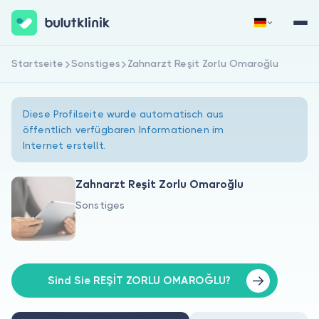
Startseite
Sonstiges
Zahnarzt Reşit Zorlu Omaroğlu
Jetzt registrieren
Anmelden
Diese Profilseite wurde automatisch aus
öffentlich verfügbaren Informationen im
Internet erstellt.
Zahnarzt Reşit Zorlu Omaroğlu
Sonstiges
Über uns
Für Patienten
Für Ärzte
Sind Sie REŞİT ZORLU OMAROĞLU?