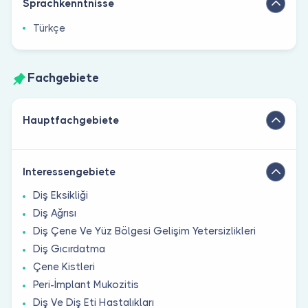
Sprachkenntnisse
Türkçe
Fachgebiete
Hauptfachgebiete
Interessengebiete
Diş Eksikliği
Diş Ağrısı
Diş Çene Ve Yüz Bölgesi Gelişim Yetersizlikleri
Diş Gıcırdatma
Çene Kistleri
Peri-İmplant Mukozitis
Diş Ve Diş Eti Hastalıkları