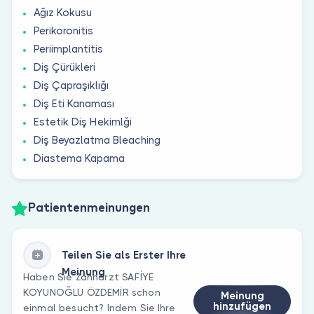
Ağız Kokusu
Perikoronitis
Periimplantitis
Diş Çürükleri
Diş Çapraşıklığı
Diş Eti Kanaması
Estetik Diş Hekimlği
Diş Beyazlatma Bleaching
Diastema Kapama
Patientenmeinungen
Teilen Sie als Erster Ihre
Meinung
Haben Sie Zahnarzt SAFİYE
KOYUNOĞLU ÖZDEMİR schon
Meinung
hinzufügen
einmal besucht? Indem Sie Ihre