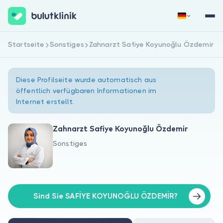
Startseite
Sonstiges
Zahnarzt Safiye Koyunoğlu Özdemir
Jetzt registrieren
Anmelden
Diese Profilseite wurde automatisch aus
öffentlich verfügbaren Informationen im
Internet erstellt.
Zahnarzt Safiye Koyunoğlu Özdemir
Sonstiges
Über uns
Für Patienten
Für Ärzte
Sind Sie SAFİYE KOYUNOĞLU ÖZDEMİR?