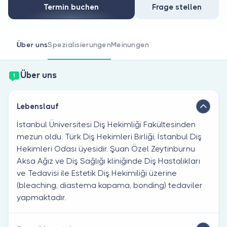
Sind Sie Arzt?
Termin buchen
Frage stellen
Über uns
Spezialisierungen
Meinungen
Über uns
Lebenslauf
İstanbul Üniversitesi Diş Hekimliği Fakültesinden
mezun oldu. Türk Diş Hekimleri Birliği, İstanbul Diş
Hekimleri Odası üyesidir. Şuan Özel Zeytinburnu
Aksa Ağız ve Diş Sağlığı kliniğinde Diş Hastalıkları
ve Tedavisi ile Estetik Diş Hekimiliği üzerine
(bleaching, diastema kapama, bonding) tedaviler
yapmaktadır.