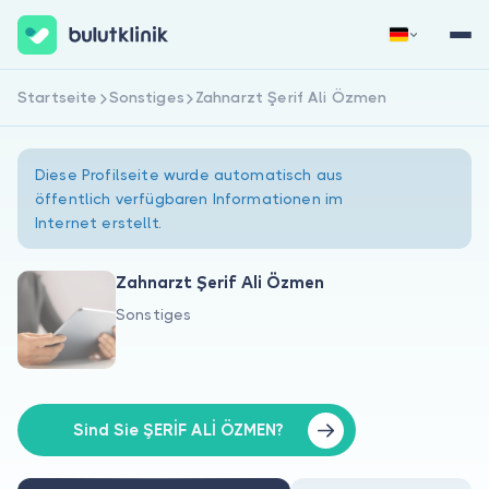
Startseite
Sonstiges
Zahnarzt Şerif Ali Özmen
Jetzt registrieren
Anmelden
Diese Profilseite wurde automatisch aus
öffentlich verfügbaren Informationen im
Internet erstellt.
Zahnarzt Şerif Ali Özmen
Sonstiges
Über uns
Für Patienten
Für Ärzte
Sind Sie ŞERİF ALİ ÖZMEN?