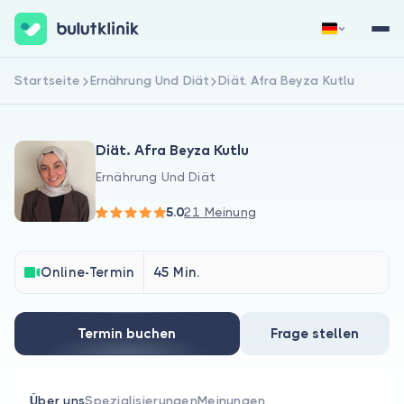
Startseite
Ernährung Und Diät
Diät. Afra Beyza Kutlu
Jetzt registrieren
Anmelden
Diät. Afra Beyza Kutlu
Ernährung Und Diät
5.0
21 Meinung
Über uns
Online-Termin
45 Min.
Für Patienten
Termin buchen
Frage stellen
Für Ärzte
Über uns
Spezialisierungen
Meinungen