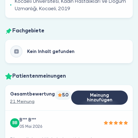
Kocaeli Üniversitesi, Kadın Hastalıkları Ve Doğum
Uzmanlığı, Kocaeli, 2019
Fachgebiete
Kein Inhalt gefunden
Patientenmeinungen
Gesamtbewertung
5.0
Meinung
hinzufügen
21 Meinung
B*** B***
BB
05 Mai 2026