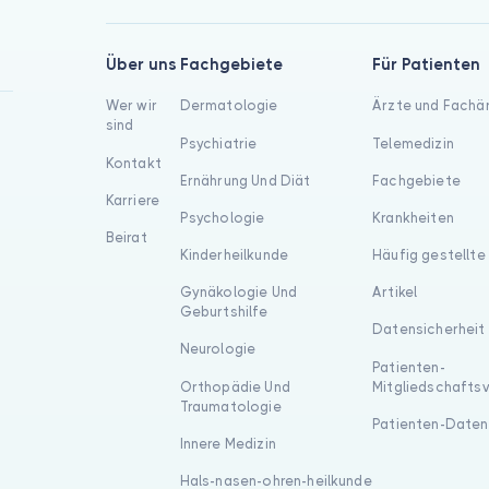
Über uns
Fachgebiete
Für Patienten
Wer wir
Dermatologie
Ärzte und Fachä
sind
Psychiatrie
Telemedizin
Kontakt
Ernährung Und Diät
Fachgebiete
Karriere
Psychologie
Krankheiten
Beirat
Kinderheilkunde
Häufig gestellte
Gynäkologie Und
Artikel
Geburtshilfe
Datensicherheit
Neurologie
Patienten-
Orthopädie Und
Mitgliedschafts
Traumatologie
Patienten-Daten
Innere Medizin
Hals-nasen-ohren-heilkunde