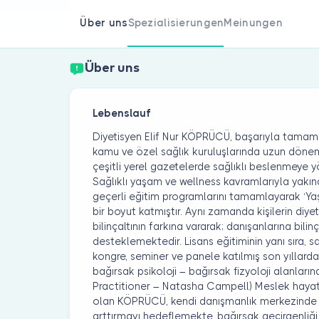
Über uns
Spezialisierungen
Meinungen
Über uns
Lebenslauf
Diyetisyen Elif Nur KÖPRÜCÜ, başarıyla tamamla
kamu ve özel sağlık kuruluşlarında uzun döne
çeşitli yerel gazetelerde sağlıklı beslenmeye yö
Sağlıklı yaşam ve wellness kavramlarıyla yakın
geçerli eğitim programlarını tamamlayarak ‘Ya
bir boyut katmıştır. Aynı zamanda kişilerin diye
bilinçaltının farkına vararak; danışanlarına bili
desteklemektedir. Lisans eğitiminin yanı sıra, sağ
kongre, seminer ve panele katılmış son yıllarda
bağırsak psikoloji – bağırsak fizyoloji alanların
Practitioner – Natasha Campell) Meslek hayat
olan KÖPRÜCÜ, kendi danışmanlık merkezinde ki
arttırmayı hedeflemekte, bağırsak geçirgenliği