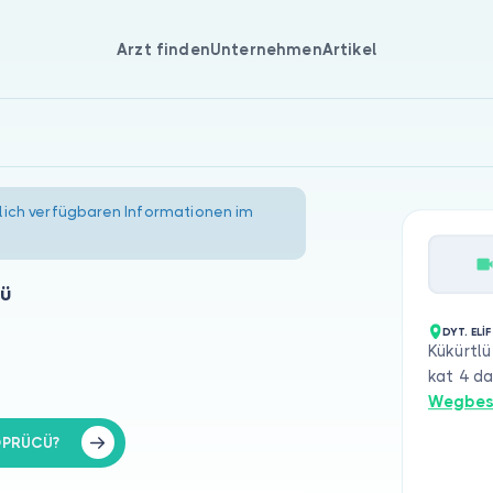
Arzt finden
Unternehmen
Artikel
lich verfügbaren Informationen im
cü
DYT. EL
Kükürtlü
kat 4 da
Wegbes
KÖPRÜCÜ?