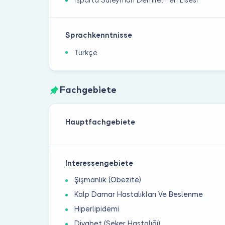
Isparta Süleyman Demirel Fen Lisesi
Sprachkenntnisse
Türkçe
Fachgebiete
Hauptfachgebiete
Interessengebiete
Şişmanlık (Obezite)
Kalp Damar Hastalıkları Ve Beslenme
Hiperlipidemi
Diyabet (Şeker Hastalığı)