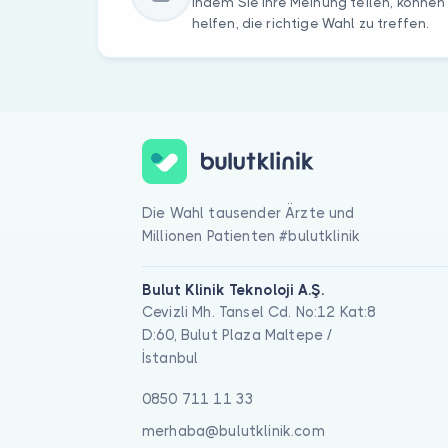
Indem Sie Ihre Meinung teilen, können
helfen, die richtige Wahl zu treffen.
Die Wahl tausender Ärzte und
Millionen Patienten #bulutklinik
Bulut Klinik Teknoloji A.Ş.
Cevizli Mh. Tansel Cd. No:12 Kat:8
D:60, Bulut Plaza Maltepe /
İstanbul
0850 711 11 33
merhaba@bulutklinik.com