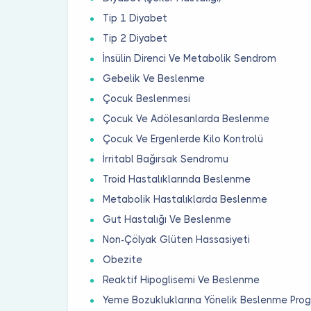
Tip 1 Diyabet
Tip 2 Diyabet
İnsülin Direnci Ve Metabolik Sendrom
Gebelik Ve Beslenme
Çocuk Beslenmesi
Çocuk Ve Adölesanlarda Beslenme
Çocuk Ve Ergenlerde Kilo Kontrolü
İrritabl Bağırsak Sendromu
Troid Hastalıklarında Beslenme
Metabolik Hastalıklarda Beslenme
Gut Hastalığı Ve Beslenme
Non-Çölyak Glüten Hassasiyeti
Obezite
Reaktif Hipoglisemi Ve Beslenme
Yeme Bozukluklarına Yönelik Beslenme Prog