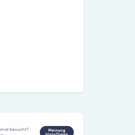
inmal besucht?
Meinung
hinzufügen