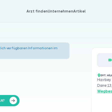
Arzt finden
Unternehmen
Artikel
lich verfügbaren Informationen im
DYT. Hİ
Hızırbey
Daire:13
Wegbes
AN?