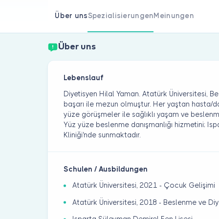
Über uns
Spezialisierungen
Meinungen
Über uns
Lebenslauf
Diyetisyen Hilal Yaman. Atatürk Üniversitesi,
başarı ile mezun olmuştur. Her yaştan hasta/dan
yüze görüşmeler ile sağlıklı yaşam ve beslenm
Yüz yüze beslenme danışmanlığı hizmetini; Ispa
Kliniği'nde sunmaktadır.
Schulen / Ausbildungen
Atatürk Üniversitesi, 2021 - Çocuk Gelişimi
Atatürk Üniversitesi, 2018 - Beslenme ve Diy