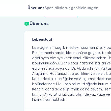
Über uns
Spezialisierungen
Meinungen
Über uns
Lebenslauf
Lise öğrenimi sağlık meslek lisesi hemşirelik
Beslenmenin hastalıkların önüne geçmekte olduk
diyetisyen olmaya karar verdi. Yüksek İhtisas Ü
bölümünü gönüllü ofis stajı, hastane stajları ve k
eğitim süreci boyunca; Dr. Abdurrahman Yurtas
Araştırma Hastanesi’nde poliklinik ve servis b
Kadın Hastalıkları Eğitim ve Araştırma Hastanes
bölümlerinde, Liv Hospital mutfağında kurum b
Kendini daha da geliştirmek adına devamlı semi
katıldı. Ankara/Tunalı’daki ofisinde yüz yüze 
hizmeti vermektedir.