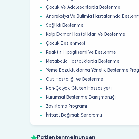
Çocuk Ve Adölesanlarda Beslenme
Anoreksiya Ve Bulimia Hastalarında Beslen
Sağlıklı Beslenme
Kalp Damar Hastalıkları Ve Beslenme
Çocuk Beslenmesi
Reaktif Hipoglisemi Ve Beslenme
Metabolik Hastalıklarda Beslenme
Yeme Bozukluklarına Yönelik Beslenme Prog
Gut Hastalığı Ve Beslenme
Non-Çölyak Glüten Hassasiyeti
Kurumsal Beslenme Danışmanlığı
Zayıflama Programı
İrritabl Bağırsak Sendromu
Patientenmeinungen