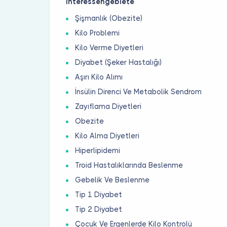
Interessengebiete
Şişmanlık (Obezite)
Kilo Problemi
Kilo Verme Diyetleri
Diyabet (Şeker Hastalığı)
Aşırı Kilo Alımı
İnsülin Direnci Ve Metabolik Sendrom
Zayıflama Diyetleri
Obezite
Kilo Alma Diyetleri
Hiperlipidemi
Troid Hastalıklarında Beslenme
Gebelik Ve Beslenme
Tip 1 Diyabet
Tip 2 Diyabet
Çocuk Ve Ergenlerde Kilo Kontrolü