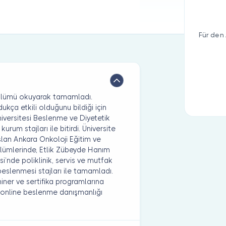
Für den 
 bölümü okuyarak tamamladı.
ça etkili olduğunu bildiği için
niversitesi Beslenme ve Diyetetik
urum stajları ile bitirdi. Üniversite
lan Ankara Onkoloji Eğitim ve
ölümlerinde, Etlik Zübeyde Hanım
i’nde poliklinik, servis ve mutfak
eslenmesi stajları ile tamamladı.
ner ve sertifika programlarına
ve online beslenme danışmanlığı