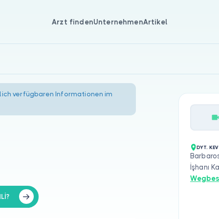
Arzt finden
Unternehmen
Artikel
lich verfügbaren Informationen im
DYT. KEV
Barbaro
İşhanı K
Wegbes
Lİ?