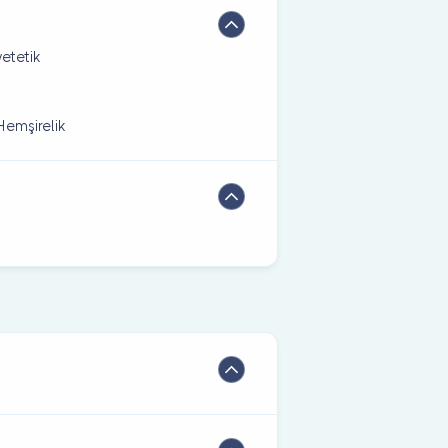
yetetik
Hemşirelik