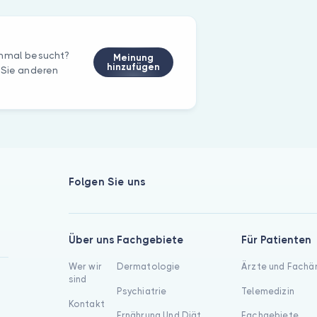
inmal besucht?
Meinung
hinzufügen
 Sie anderen
Folgen Sie uns
Über uns
Fachgebiete
Für Patienten
Wer wir
Dermatologie
Ärzte und Fachä
sind
Psychiatrie
Telemedizin
Kontakt
Ernährung Und Diät
Fachgebiete