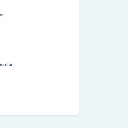
me
ramları