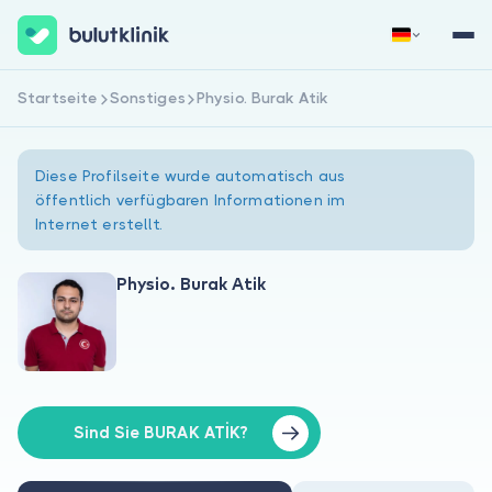
Startseite
Sonstiges
Physio. Burak Atik
Jetzt registrieren
Anmelden
Diese Profilseite wurde automatisch aus
öffentlich verfügbaren Informationen im
Internet erstellt.
Physio. Burak Atik
Über uns
Für Patienten
Für Ärzte
Sind Sie BURAK ATİK?