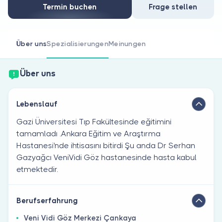
Sind Sie Arzt?
Termin buchen
Frage stellen
Über uns
Spezialisierungen
Meinungen
Über uns
Lebenslauf
Gazi Üniversitesi Tıp Fakültesinde eğitimini
tamamladı .Ankara Eğitim ve Araştırma
Hastanesi'nde ihtisasını bitirdi Şu anda Dr Serhan
Gazyağcı VeniVidi Göz hastanesinde hasta kabul
etmektedir.
Berufserfahrung
Veni Vidi Göz Merkezi Çankaya