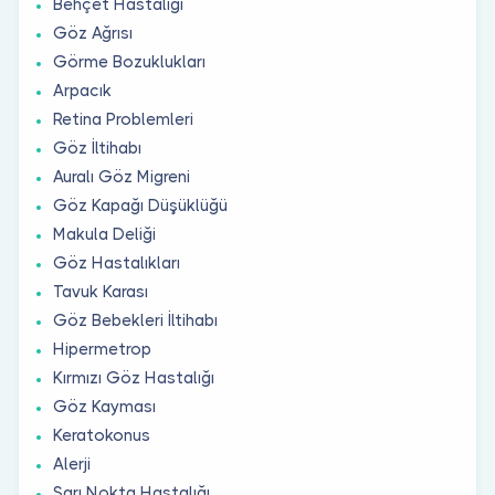
Behçet Hastalığı
Göz Ağrısı
Görme Bozuklukları
Arpacık
Retina Problemleri
Göz İltihabı
Auralı Göz Migreni
Göz Kapağı Düşüklüğü
Makula Deliği
Göz Hastalıkları
Tavuk Karası
Göz Bebekleri İltihabı
Hipermetrop
Kırmızı Göz Hastalığı
Göz Kayması
Keratokonus
Alerji
Sarı Nokta Hastalığı