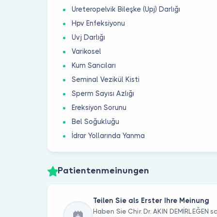
Ureteropelvik Bileşke (Upj) Darlığı
Hpv Enfeksiyonu
Uvj Darlığı
Varikosel
Kum Sancıları
Seminal Vezikül Kisti
Sperm Sayısı Azlığı
Ereksiyon Sorunu
Bel Soğukluğu
İdrar Yollarında Yanma
Patientenmeinungen
Teilen Sie als Erster Ihre Meinung
Haben Sie Chir. Dr. AKIN DEMİRLEĞEN 