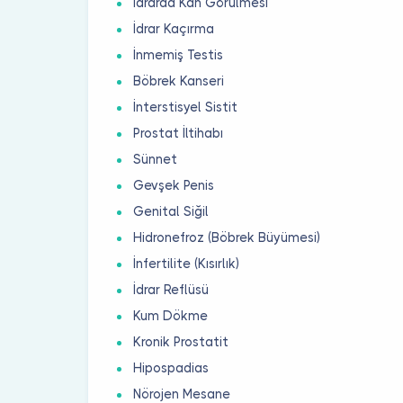
İdrarda Kan Görülmesi
İdrar Kaçırma
İnmemiş Testis
Böbrek Kanseri
İnterstisyel Sistit
Prostat İltihabı
Sünnet
Gevşek Penis
Genital Siğil
Hidronefroz (Böbrek Büyümesi)
İnfertilite (Kısırlık)
İdrar Reflüsü
Kum Dökme
Kronik Prostatit
Hipospadias
Nörojen Mesane