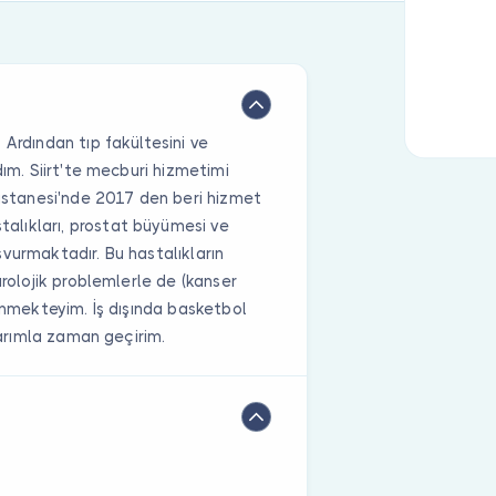
 Ardından tıp fakültesini ve
dım. Siirt'te mecburi hizmetimi
stanesi'nde 2017 den beri hizmet
lıkları, prostat büyümesi ve
başvurmaktadır. Bu hastalıkların
ürolojik problemlerle de (kanser
gilenmekteyim. İş dışında basketbol
llarımla zaman geçirim.