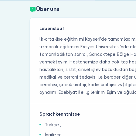
Über uns
Lebenslauf
lk-orta-lise eğitimimi Kayseri'de tamamladım.
uzmanlık eğitimimi Erciyes Üniversitesi'nde al
tamamladıktan sonra , Sancaktepe Bölge Ha
vermekteyim. Hastanemize daha çok taş hasta
hastalıkları, sistit, cinsel işlev bozuklukları 
medikal ve cerrahi tedavisi ile beraber diğer 
cerrahisi, çocuk üroloji, kadın ürolojisi vs.) il
oynarım. Edebiyat ile ilgilenirim. Eşim ve oğu
Sprachkenntnisse
Türkçe ,
İngilizce