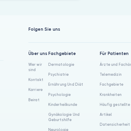
Folgen Sie uns
Über uns
Fachgebiete
Für Patienten
Wer wir
Dermatologie
Ärzte und Fachä
sind
Psychiatrie
Telemedizin
Kontakt
Ernährung Und Diät
Fachgebiete
Karriere
Psychologie
Krankheiten
Beirat
Kinderheilkunde
Häufig gestellte
Gynäkologie Und
Artikel
Geburtshilfe
Datensicherheit
Neurologie