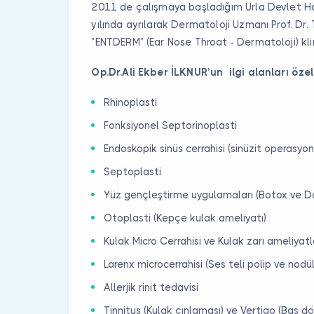
2011 de çalışmaya başladığım Urla Devlet 
yılında ayrılarak Dermatoloji Uzmanı Prof. Dr. 
”ENTDERM” (Ear Nose Throat - Dermatoloji) klin
Op.Dr.Ali Ekber İLKNUR’un ilgi alanları özell
Rhinoplasti
Fonksiyonel Septorinoplasti
Endoskopik sinüs cerrahisi (sinüzit operasyon
Septoplasti
Yüz gençleştirme uygulamaları (Botox ve Do
Otoplasti (Kepçe kulak ameliyatı)
Kulak Micro Cerrahisi ve Kulak zarı ameliyatl
Larenx microcerrahisi (Ses teli polip ve nodül
Allerjik rinit tedavisi
Tinnitus (Kulak çınlaması) ve Vertigo (Baş d