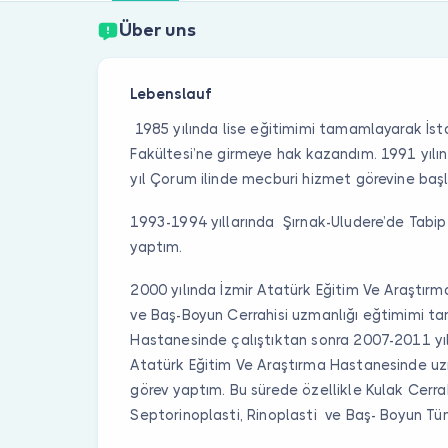
Über uns
Lebenslauf
1985 yılında lise eğitimimi tamamlayarak İst
Fakültesi’ne girmeye hak kazandım. 1991 yılınd
yıl Çorum ilinde mecburi hizmet görevine baş
1993-1994 yıllarında Şırnak-Uludere’de Tabip
yaptım.
2000 yılında İzmir Atatürk Eğitim Ve Araştı
ve Baş-Boyun Cerrahisi uzmanlığı eğtimimi ta
Hastanesinde çalıştıktan sonra 2007-2011 yıl
Atatürk Eğitim Ve Araştırma Hastanesinde u
görev yaptım. Bu sürede özellikle Kulak Cerrah
Septorinoplasti, Rinoplasti ve Baş- Boyun Tü