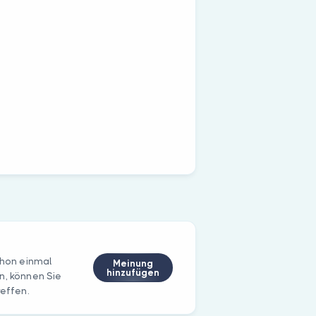
schon einmal
Meinung
hinzufügen
n, können Sie
reffen.