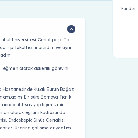
Für den 
anbul Üniversitesi Cerrahpaşa Tıp
a Tıp fakültesini bitirdim ve aynı
ladım.
 Teğmen olarak askerlik görevini
rma Hastanesinde Kulak Burun Boğaz
mamladım. Bir süre Bornova Trafik
larında ihtisas yaptığım İzmir
zman olarak eğitim kadrosunda
isi, Endoskopik Sinüs Cerrahisi,
mörleri üzerine çalışmalar yaptım.