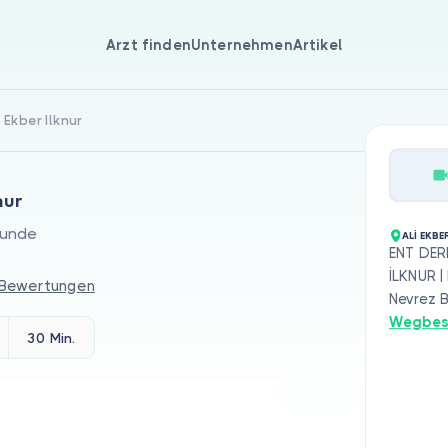
Arzt finden
Unternehmen
Artikel
li Ekber Ilknur
nur
kunde
ALİ EKBE
ENT DERM
İLKNUR |
 Bewertungen
Nevrez B
Wegbes
30 Min.