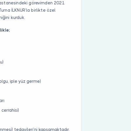
Hastanesindeki görevimden 2021
Turna İLKNUR’la birlikte özel
iğini kurduk.
ikle;
u)
lgu, iple yüz germe)
arı
 cerrahisi)
önmesi) tedavileri’ni kapsamaktadır.