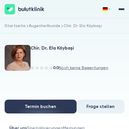
Startseite
Augenheilkunde
Chir. Dr. Ela Köybaşi
Jetzt registrieren
Anmelden
Chir. Dr. Ela Köybaşi
0.0
Noch keine Bewertungen
Über uns
Für Patienten
Termin buchen
Frage stellen
Für Ärzte
Über uns
Spezialisierungen
Meinungen