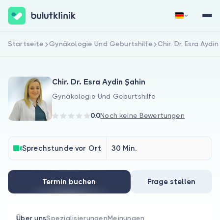
Startseite
Gynäkologie Und Geburtshilfe
Chir. Dr. Esra Aydi
Jetzt registrieren
Anmelden
Chir. Dr. Esra Aydin Şahin
Gynäkologie Und Geburtshilfe
0.0
Noch keine Bewertungen
Über uns
Sprechstunde vor Ort
30 Min.
Für Patienten
Termin buchen
Frage stellen
Für Ärzte
Über uns
Spezialisierungen
Meinungen