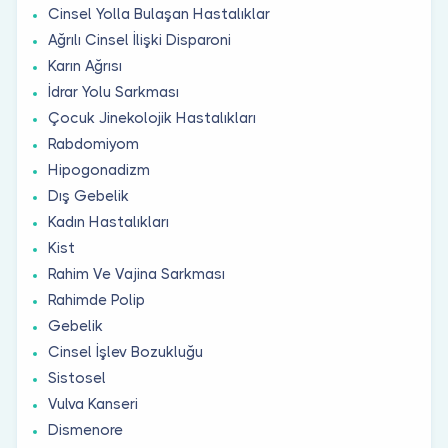
Cinsel Yolla Bulaşan Hastalıklar
Ağrılı Cinsel İlişki Disparoni
Karın Ağrısı
İdrar Yolu Sarkması
Çocuk Jinekolojik Hastalıkları
Rabdomiyom
Hipogonadizm
Dış Gebelik
Kadın Hastalıkları
Kist
Rahim Ve Vajina Sarkması
Rahimde Polip
Gebelik
Cinsel İşlev Bozukluğu
Sistosel
Vulva Kanseri
Dismenore