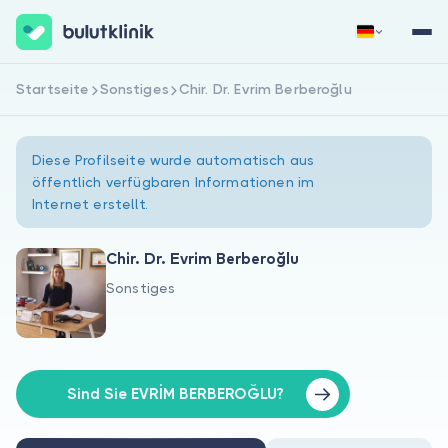
Startseite
Sonstiges
Chir. Dr. Evrim Berberoğlu
Jetzt registrieren
Anmelden
Diese Profilseite wurde automatisch aus
öffentlich verfügbaren Informationen im
Internet erstellt.
Chir. Dr. Evrim Berberoğlu
Sonstiges
Über uns
Für Patienten
Für Ärzte
Sind Sie EVRİM BERBEROĞLU?