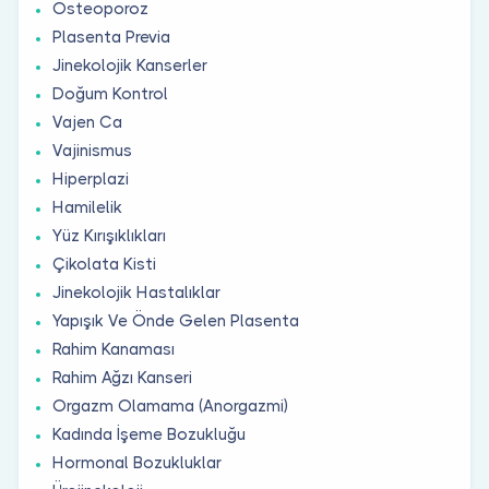
Osteoporoz
Plasenta Previa
Jinekolojik Kanserler
Doğum Kontrol
Vajen Ca
Vajinismus
Hiperplazi
Hamilelik
Yüz Kırışıklıkları
Çikolata Kisti
Jinekolojik Hastalıklar
Yapışık Ve Önde Gelen Plasenta
Rahim Kanaması
Rahim Ağzı Kanseri
Orgazm Olamama (Anorgazmi)
Kadında İşeme Bozukluğu
Hormonal Bozukluklar