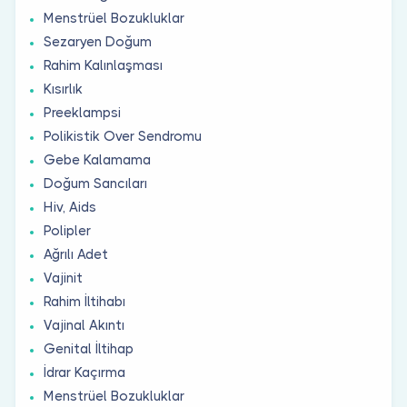
Menstrüel Bozukluklar
Sezaryen Doğum
Rahim Kalınlaşması
Kısırlık
Preeklampsi
Polikistik Over Sendromu
Gebe Kalamama
Doğum Sancıları
Hiv, Aids
Polipler
Ağrılı Adet
Vajinit
Rahim İltihabı
Vajinal Akıntı
Genital İltihap
İdrar Kaçırma
Menstrüel Bozukluklar