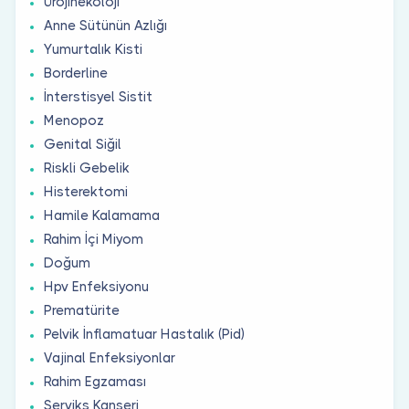
Ürojinekoloji
Anne Sütünün Azlığı
Yumurtalık Kisti
Borderline
İnterstisyel Sistit
Menopoz
Genital Siğil
Riskli Gebelik
Histerektomi
Hamile Kalamama
Rahim İçi Miyom
Doğum
Hpv Enfeksiyonu
Prematürite
Pelvik İnflamatuar Hastalık (Pid)
Vajinal Enfeksiyonlar
Rahim Egzaması
Serviks Kanseri