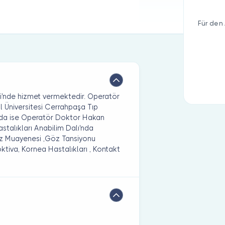
Für den 
'nde hizmet vermektedir. Operatör
 Üniversitesi Cerrahpaşa Tıp
nda ise Operatör Doktor Hakan
stalıkları Anabilim Dalı'nda
Göz Muayenesi ,Göz Tansiyonu
ktiva, Kornea Hastalıkları , Kontakt