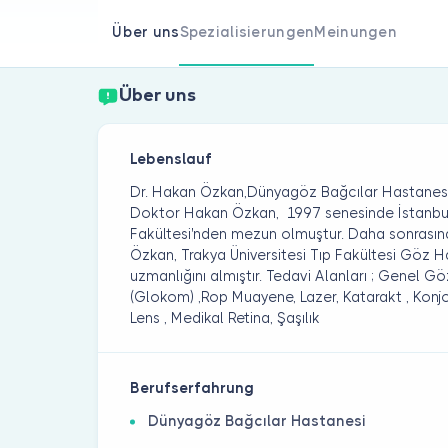
Über uns
Spezialisierungen
Meinungen
Über uns
Lebenslauf
Dr. Hakan Özkan,Dünyagöz Bağcılar Hastanesi
Doktor Hakan Özkan, 1997 senesinde İstanbul
Fakültesi'nden mezun olmuştur. Daha sonrası
Özkan, Trakya Üniversitesi Tıp Fakültesi Göz Ha
uzmanlığını almıştır. Tedavi Alanları ; Genel 
(Glokom) ,Rop Muayene, Lazer, Katarakt , Konjo
Lens , Medikal Retina, Şaşılık
Berufserfahrung
Dünyagöz Bağcılar Hastanesi