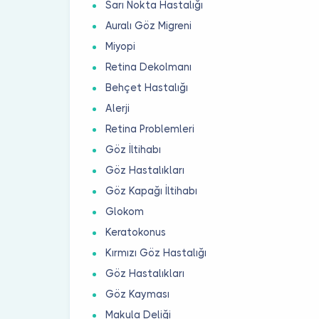
Sarı Nokta Hastalığı
Auralı Göz Migreni
Miyopi
Retina Dekolmanı
Behçet Hastalığı
Alerji
Retina Problemleri
Göz İltihabı
Göz Hastalıkları
Göz Kapağı İltihabı
Glokom
Keratokonus
Kırmızı Göz Hastalığı
Göz Hastalıkları
Göz Kayması
Makula Deliği