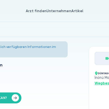
Arzt finden
Unternehmen
Artikel
lich verfügbaren Informationen im
an
DÜNYAGÖ
İnönü M
Wegbes
KAN?