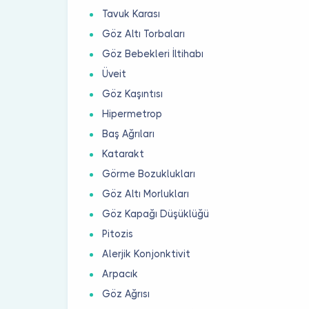
Tavuk Karası
Göz Altı Torbaları
Göz Bebekleri İltihabı
Üveit
Göz Kaşıntısı
Hipermetrop
Baş Ağrıları
Katarakt
Görme Bozuklukları
Göz Altı Morlukları
Göz Kapağı Düşüklüğü
Pitozis
Alerjik Konjonktivit
Arpacık
Göz Ağrısı