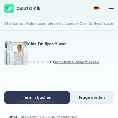
Startseite
Hals-nasen-ohren-heilkunde
Chir. Dr. Ilyas Yücer
Jetzt registrieren
Anmelden
Chir. Dr. Ilyas Yücer
0.0
Noch keine Bewertungen
Über uns
Für Patienten
Termin buchen
Frage stellen
Für Ärzte
Über uns
Spezialisierungen
Meinungen