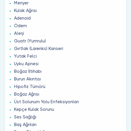
Menyer
Kulak Ağrısı
Adenoid
Ödem
Alerji
Guatr (Yumrulu)
Gırtlak (Larenks) Kanseri
Yutak Felci
Uyku Apnesi
Boğaz İltihabı
Burun Akıntısı
Hipofiz Tümörü
Boğaz Ağrısı
Üst Solunum Yolu Enfeksiyonları
Kepçe Kulak Sorunu
Ses Sağlığı
Baş Ağrıları