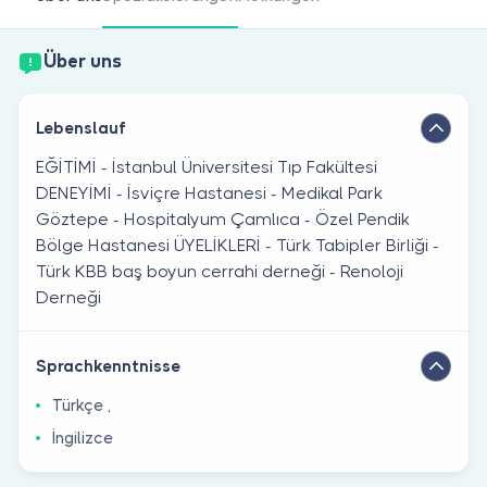
Sind Sie Arzt?
Über uns
Lebenslauf
EĞİTİMİ - İstanbul Üniversitesi Tıp Fakültesi
DENEYİMİ - İsviçre Hastanesi - Medikal Park
Göztepe - Hospitalyum Çamlıca - Özel Pendik
Bölge Hastanesi ÜYELİKLERİ - Türk Tabipler Birliği -
Türk KBB baş boyun cerrahi derneği - Renoloji
Derneği
Sprachkenntnisse
Türkçe ,
İngilizce