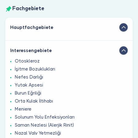
Fachgebiete
Hauptfachgebiete
Interessengebiete
Otoskleroz
İşitme Bozuklukları
Nefes Darlığı
Yutak Apsesi
Burun Eğriliği
Orta Kulak İltihabı
Meniere
Solunum Yolu Enfeksiyonları
Saman Nezlesi (Alerjik Rinit)
Nazal Valv Yetmezliği