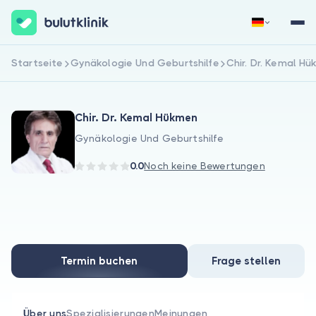
Startseite
Gynäkologie Und Geburtshilfe
Chir. Dr. Kemal H
Jetzt registrieren
Anmelden
Chir. Dr. Kemal Hükmen
Gynäkologie Und Geburtshilfe
0.0
Noch keine Bewertungen
Über uns
Für Patienten
Termin buchen
Frage stellen
Für Ärzte
Über uns
Spezialisierungen
Meinungen