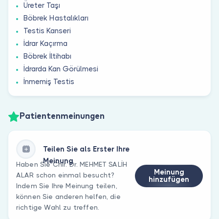
Üreter Taşı
Böbrek Hastalıkları
Testis Kanseri
İdrar Kaçırma
Böbrek İltihabı
İdrarda Kan Görülmesi
İnmemiş Testis
Patientenmeinungen
Teilen Sie als Erster Ihre
Meinung
Haben Sie Chir. Dr. MEHMET SALİH
Meinung
ALAR schon einmal besucht?
hinzufügen
Indem Sie Ihre Meinung teilen,
können Sie anderen helfen, die
richtige Wahl zu treffen.