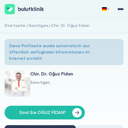
Startseite
Sonstiges
Chir. Dr. Oğuz Fidan
Jetzt registrieren
Anmelden
Diese Profilseite wurde automatisch aus
öffentlich verfügbaren Informationen im
Internet erstellt.
Chir. Dr. Oğuz Fidan
Sonstiges
Über uns
Für Patienten
Für Ärzte
Sind Sie OĞUZ FİDAN?