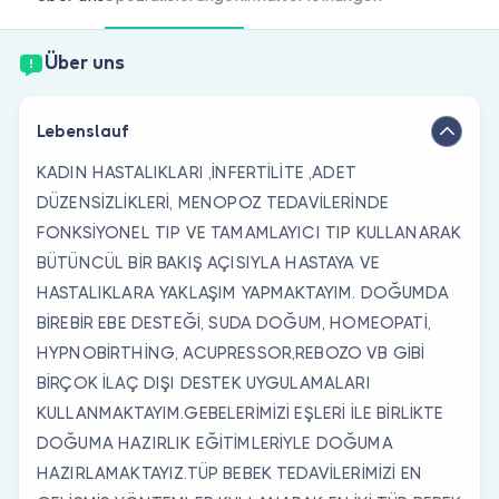
Sind Sie Arzt?
Über uns
Lebenslauf
KADIN HASTALIKLARI ,İNFERTİLİTE ,ADET
DÜZENSİZLİKLERİ, MENOPOZ TEDAVİLERİNDE
FONKSİYONEL TIP VE TAMAMLAYICI TIP KULLANARAK
BÜTÜNCÜL BİR BAKIŞ AÇISIYLA HASTAYA VE
HASTALIKLARA YAKLAŞIM YAPMAKTAYIM. DOĞUMDA
BİREBİR EBE DESTEĞİ, SUDA DOĞUM, HOMEOPATİ,
HYPNOBİRTHİNG, ACUPRESSOR,REBOZO VB GİBİ
BİRÇOK İLAÇ DIŞI DESTEK UYGULAMALARI
KULLANMAKTAYIM.GEBELERİMİZİ EŞLERİ İLE BİRLİKTE
DOĞUMA HAZIRLIK EĞİTİMLERİYLE DOĞUMA
HAZIRLAMAKTAYIZ.TÜP BEBEK TEDAVİLERİMİZİ EN