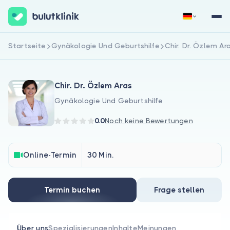
Startseite
Gynäkologie Und Geburtshilfe
Chir. Dr. Özlem Ar
Jetzt registrieren
Anmelden
Chir. Dr. Özlem Aras
Gynäkologie Und Geburtshilfe
0.0
Noch keine Bewertungen
Über uns
Online-Termin
30 Min.
Für Patienten
Termin buchen
Frage stellen
Für Ärzte
Über uns
Spezialisierungen
Inhalte
Meinungen