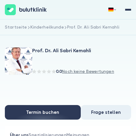
Startseite
Kinderheilkunde
Prof. Dr. Ali Sabri Kemahli
Jetzt registrieren
Anmelden
Prof. Dr. Ali Sabri Kemahli
0.0
Noch keine Bewertungen
Über uns
Für Patienten
Termin buchen
Frage stellen
Für Ärzte
Über uns
Spezialisierungen
Meinungen