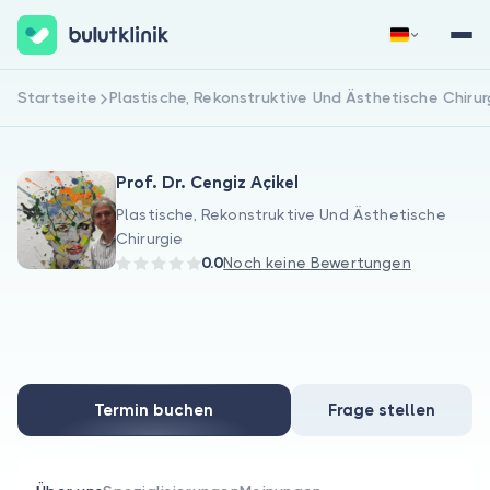
Startseite
Plastische, Rekonstruktive Und Ästhetische Chirur
Jetzt registrieren
Anmelden
Prof. Dr. Cengiz Açikel
Plastische, Rekonstruktive Und Ästhetische
Chirurgie
0.0
Noch keine Bewertungen
Über uns
Für Patienten
Für Ärzte
Termin buchen
Frage stellen