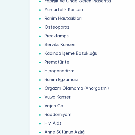
Yapışık Ve Önde Gelen Plasenta
Yumurtalık Kanseri
Rahim Hastalıkları
Osteoporoz
Preeklampsi
Serviks Kanseri
Kadında İşeme Bozukluğu
Prematürite
Hipogonadizm
Rahim Egzaması
Orgazm Olamama (Anorgazmi)
Vulva Kanseri
Vajen Ca
Rabdomiyom
Hiv, Aids
Anne Sütünün Azlığı