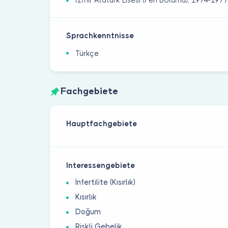
İzmir Atatürk Lisesi (Fen Bölümü), 1974-197
Sprachkenntnisse
Türkçe
Fachgebiete
Hauptfachgebiete
Interessengebiete
İnfertilite (Kısırlık)
Kısırlık
Doğum
Riskli Gebelik