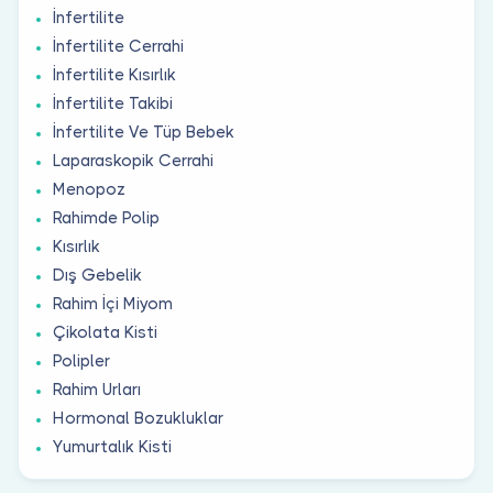
İnfertilite
İnfertilite Cerrahi
İnfertilite Kısırlık
İnfertilite Takibi
İnfertilite Ve Tüp Bebek
Laparaskopik Cerrahi
Menopoz
Rahimde Polip
Kısırlık
Dış Gebelik
Rahim İçi Miyom
Çikolata Kisti
Polipler
Rahim Urları
Hormonal Bozukluklar
Yumurtalık Kisti