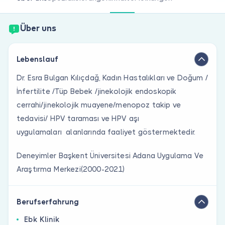
Sind Sie Arzt?
Über uns
Lebenslauf
Dr. Esra Bulgan Kılıçdağ, Kadın Hastalıkları ve Doğum /
İnfertilite /Tüp Bebek /jinekolojik endoskopik
cerrahi/jinekolojik muayene/menopoz takip ve
tedavisi/ HPV taraması ve HPV aşı
uygulamaları alanlarında faaliyet göstermektedir.
Deneyimler Başkent Üniversitesi Adana Uygulama Ve
Araştırma Merkezi(2000-2021)
Berufserfahrung
Ebk Klinik