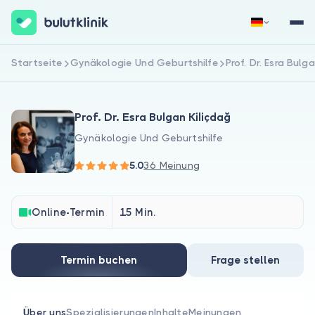
Startseite
Gynäkologie Und Geburtshilfe
Prof. Dr. Esra Bulg
Jetzt registrieren
Anmelden
Prof. Dr. Esra Bulgan Kiliçdağ
Gynäkologie Und Geburtshilfe
5.0
36 Meinung
Über uns
Online-Termin
15 Min.
Für Patienten
Termin buchen
Frage stellen
Für Ärzte
Über uns
Spezialisierungen
Inhalte
Meinungen