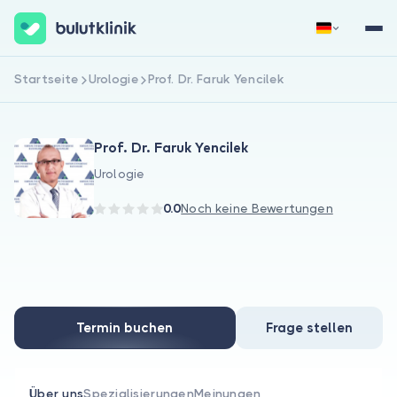
Startseite
Urologie
Prof. Dr. Faruk Yencilek
Jetzt registrieren
Anmelden
Prof. Dr. Faruk Yencilek
Urologie
0.0
Noch keine Bewertungen
Über uns
Für Patienten
Termin buchen
Frage stellen
Für Ärzte
Über uns
Spezialisierungen
Meinungen