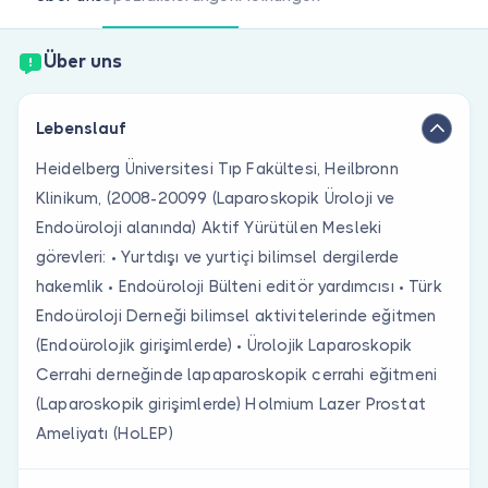
Sind Sie Arzt?
Über uns
Lebenslauf
Heidelberg Üniversitesi Tıp Fakültesi, Heilbronn
Klinikum, (2008-20099 (Laparoskopik Üroloji ve
Endoüroloji alanında) Aktif Yürütülen Mesleki
görevleri: • Yurtdışı ve yurtiçi bilimsel dergilerde
hakemlik • Endoüroloji Bülteni editör yardımcısı • Türk
Endoüroloji Derneği bilimsel aktivitelerinde eğitmen
(Endoürolojik girişimlerde) • Ürolojik Laparoskopik
Cerrahi derneğinde lapaparoskopik cerrahi eğitmeni
(Laparoskopik girişimlerde) Holmium Lazer Prostat
Ameliyatı (HoLEP)