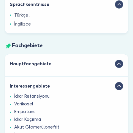
Sprachkenntnisse
Türkçe ,
İngilizce
Fachgebiete
Hauptfachgebiete
Interessengebiete
İdrar Retansiyonu
Varikosel
Empotans
İdrar Kaçırma
Akut Glomerülonefrit