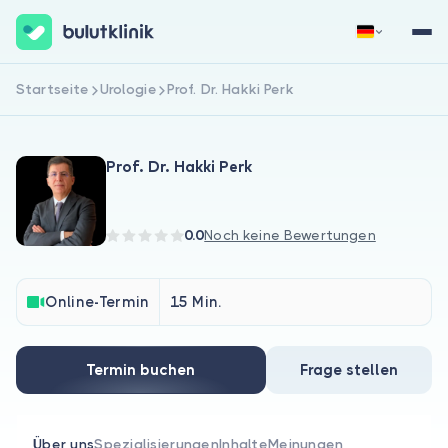
Startseite
Urologie
Prof. Dr. Hakki Perk
Jetzt registrieren
Anmelden
Prof. Dr. Hakki Perk
0.0
Noch keine Bewertungen
Über uns
Online-Termin
15 Min.
Für Patienten
Termin buchen
Frage stellen
Für Ärzte
Über uns
Spezialisierungen
Inhalte
Meinungen