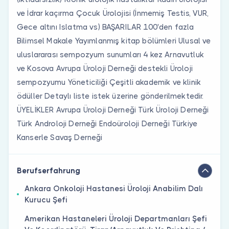
ve İdrar kaçırma Çocuk Ürolojisi (İnmemiş Testis, VUR,
Gece altını Islatma vs) BAŞARILAR 100'den fazla
Bilimsel Makale Yayımlanmış kitap bölümleri Ulusal ve
uluslararası sempozyum sunumları 4 kez Arnavutluk
ve Kosova Avrupa Üroloji Derneği destekli Üroloji
sempozyumu Yöneticiliği Çeşitli akademik ve klinik
ödüller Detaylı liste istek üzerine gönderilmektedir.
ÜYELİKLER Avrupa Üroloji Derneği Türk Üroloji Derneği
Türk Androloji Derneği Endoüroloji Derneği Türkiye
Kanserle Savaş Derneği
Berufserfahrung
Ankara Onkoloji̇ Hastanesi̇ Üroloji̇ Anabi̇li̇m Dalı
Kurucu Şefi̇
Ameri̇kan Hastaneleri̇ Üroloji̇ Departmanları Şefi̇