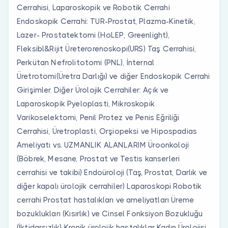
Cerrahisi, Laparoskopik ve Robotik Cerrahi
Endoskopik Cerrahi: TUR-Prostat, Plazma-Kinetik,
Lazer- Prostatektomi (HoLEP, Greenlight),
Fleksibl&Rijit Üreterorenoskopi(URS) Taş Cerrahisi,
Perkütan Nefrolitotomi (PNL), İnternal
Üretrotomi(Üretra Darlığı) ve diğer Endoskopik Cerrahi
Girişimler. Diğer Ürolojik Cerrahiler: Açık ve
Laparoskopik Pyeloplasti, Mikroskopik
Varikoselektomi, Penil Protez ve Penis Eğriliği
Cerrahisi, Üretroplasti, Orşiopeksi ve Hipospadias
Ameliyatı vs. UZMANLIK ALANLARIM Üroonkoloji
(Böbrek, Mesane, Prostat ve Testis kanserleri
cerrahisi ve takibi) Endoüroloji (Taş, Prostat, Darlık ve
diğer kapalı ürolojik cerrahiler) Laparoskopi Robotik
cerrahi Prostat hastalıkları ve ameliyatları Üreme
bozuklukları (Kısırlık) ve Cinsel Fonksiyon Bozukluğu
(İktidarsızlık) Kronik ürolojik hastalıklar Kadın Ürolojisi