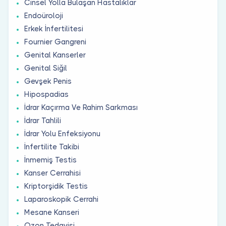
Cinsel Yolla Bulaşan Hastalıklar
Endoüroloji
Erkek İnfertilitesi
Fournier Gangreni
Genital Kanserler
Genital Siğil
Gevşek Penis
Hipospadias
İdrar Kaçırma Ve Rahim Sarkması
İdrar Tahlili
İdrar Yolu Enfeksiyonu
İnfertilite Takibi
İnmemiş Testis
Kanser Cerrahisi
Kriptorşidik Testis
Laparoskopik Cerrahi
Mesane Kanseri
Ozon Tedavisi