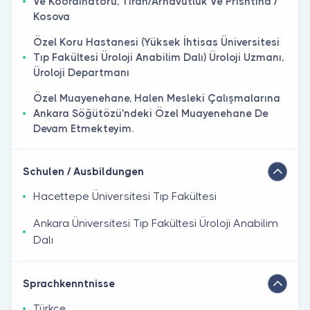
Ve Koordi̇natörü, Ti̇ran/Arnavutluk Ve Pri̇shti̇na /
Kosova
Özel Koru Hastanesi̇ (Yüksek İhti̇sas Üni̇versi̇tesi̇
Tıp Fakültesi̇ Üroloji̇ Anabi̇li̇m Dalı) Üroloji̇ Uzmanı,
Üroloji̇ Departmanı
Özel Muayenehane, Halen Mesleki̇ Çalışmalarına
Ankara Söğütözü'ndeki̇ Özel Muayenehane De
Devam Etmekteyi̇m.
Schulen / Ausbildungen
Hacettepe Üni̇versi̇tesi̇ Tıp Fakültesi̇
Ankara Üni̇versi̇tesi̇ Tıp Fakültesi̇ Üroloji̇ Anabi̇li̇m
Dalı
Sprachkenntnisse
Türkçe ,