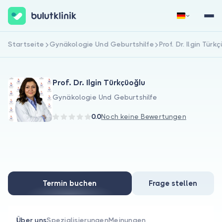
Startseite
Gynäkologie Und Geburtshilfe
Prof. Dr. Ilgin Türk
Jetzt registrieren
Anmelden
Prof. Dr. Ilgin Türkçüoğlu
Gynäkologie Und Geburtshilfe
0.0
Noch keine Bewertungen
Über uns
Für Patienten
Termin buchen
Frage stellen
Für Ärzte
Über uns
Spezialisierungen
Meinungen