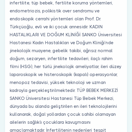
infertilite, tüp bebek, fertilite koruma yöntemleri,
endometriozis, polikistik over sendromu ve
endoskopik cerrahi yöntemleri olan Prof. Dr.
Türkçüoğlu, evli ve iki çocuk annesidir. KADIN
HASTALIKLARI VE DOĞUM KLİNİĞİ SANKO Üniversitesi
Hastanesi Kadın Hastalıkları ve Doğum Kliniği’nde
jinekolojik muayene, gebelik takibi, ağrısız normal
doğum, sezaryen, infertilite tedavileri, ilaçlı rahim
filmi (HSG), her türlü jinekolojik ameliyatlar, ileri düzey
laparoskopik ve histeroskopik (kapalı) operasyonlar,
menopoz tedavisi, yüksek teknoloji ve uzman
kadroyla gerçekleştirilmektedir. TÜP BEBEK MERKEZİ
SANKO Üniversitesi Hastanesi Tüp Bebek Merkezi,
dünyada bu alanda geliştirilen en ileri teknolojilerini
kullanarak, doğal yollardan çocuk sahibi olamayan
ailelerin sağlıklı çocuklara kavuşmasını
amaçlamaktadır. İnfertilitenin nedenleri tespit