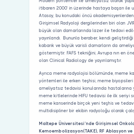
Modern yöntemler ile ameliyatsız olarak yapıl
itibaren 2000’ in üzerinde hastaya başarı ile
Atasoy, bu konudaki öncü akademisyenlerden b
Girişimsel Radyoloji dergilerinden biri olan J
büyük olan damarlarında lazer ile tedavi edil
yayınlandı. Bununla beraber, kendi geliştirdiğ
kabarık ve büyük varisli damarların da ameliya
göstermiştir. FAFS tekniğini, Avrupa nın en önem
olan Clinical Radiology de yayınlamıştır.
Ayrıca meme radyolojisi bölümünde, meme kan
yöntemleri ile erken teşhisi, meme biyopsileri 
ameliyatsız tedavisi konularında hastalarına 
meme kitlelerinde HIFU tedavisi ile ilk seriyi
meme kanserinde birçok yeni teşhis ve tedavi
multidisipliner bir ekibin radyoloğu olarak çal
Maltepe Üniversitesi’nde Girişimsel Onkol
Kemoembolizasyon(TAKE), RF Ablasyon ve 