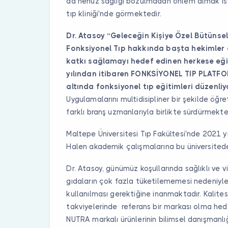
da henüz sağlığı bozulmadan önlem almak istey
tıp kliniği'nde görmektedir.
Dr. Atasoy “Geleceğin Kişiye Özel Bütünsel
Fonksiyonel Tıp hakkında başta hekimler 
katkı sağlamayı hedef edinen herkese eğ
yılından itibaren FONKSİYONEL TIP PLATFO
altında fonksiyonel tıp eğitimleri düzenliy
Uygulamalarını multidisipliner bir şekilde öğre
farklı branş uzmanlarıyla birlikte sürdürmekte
Maltepe Üniversitesi Tıp Fakültesi'nde 2021 yı
Halen akademik çalışmalarına bu üniversite
Dr. Atasoy, günümüz koşullarında sağlıklı ve 
gıdaların çok fazla tüketilememesi nedeniyle k
kullanılması gerektiğine inanmaktadır. Kalitesi 
takviyelerinde referans bir markası olma he
NUTRA markalı ürünlerinin bilimsel danışmanlı