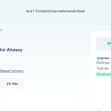
Arzt finden
Unternehmen
Artikel
oy
hir Atasoy
MEHMET 
Harbiye,
Türkiye
 Bewertungen
Wegbes
25 Min.
n