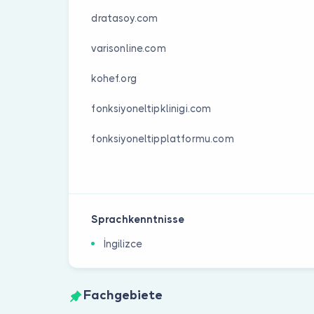
dratasoy.com
varisonline.com
kohef.org
fonksiyoneltipklinigi.com
fonksiyoneltipplatformu.com
Sprachkenntnisse
İngilizce
Fachgebiete