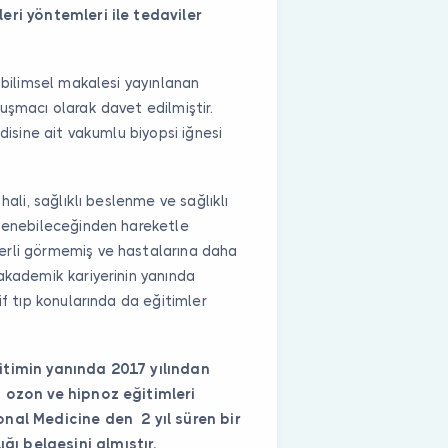
eri yöntemleri ile tedaviler
 bilimsel makalesi yayınlanan
uşmacı olarak davet edilmiştir.
disine ait vakumlu biyopsi iğnesi
hali, sağlıklı beslenme ve sağlıklı
nlenebileceğinden hareketle
erli görmemiş ve hastalarına daha
akademik kariyerinin yanında
if tıp konularında da eğitimler
ğitimin yanında 2017 yılından
, ozon ve hipnoz eğitimleri
onal Medicine den 2 yıl süren bir
ı belgesini almıştır.