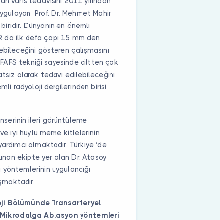
an varis tedavisini 2011 yılından
 uygulayan Prof. Dr. Mehmet Mahir
iridir. Dünyanın en önemli
VIR da ilk defa çapı 15 mm den
ebileceğini gösteren çalışmasını
i FAFS tekniği sayesinde ciltten çok
tsız olarak tedavi edilebileceğini
li radyoloji dergilerinden birisi
serinin ileri görüntüleme
ve iyi huylu meme kitlelerinin
yardımcı olmaktadır. Türkiye ‘de
 sunan ekipte yer alan Dr. Atasoy
 yöntemlerinin uygulandığı
ışmaktadır.
oji Bölümünde Transarteryel
Mikrodalga Ablasyon yöntemleri