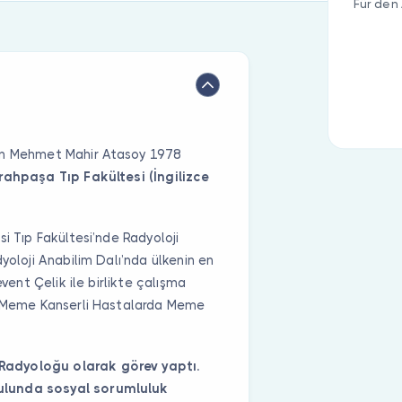
Für den 
yan Mehmet Mahir Atasoy 1978
rahpaşa Tıp Fakültesi (İngilizce
i Tıp Fakültesi’nde Radyoloji
yoloji Anabilim Dalı’nda ülkenin en
event Çelik ile birlikte çalışma
a “Meme Kanserli Hastalarda Meme
Radyoloğu olarak görev yaptı.
ulunda sosyal sorumluluk