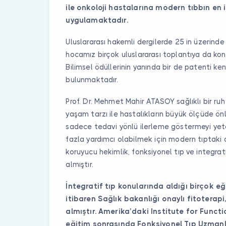
ile onkoloji hastalarına modern tıbbın en il
uygulamaktadır.
Uluslararası hakemli dergilerde 25 in üzerinde
hocamız birçok uluslararası toplantıya da kon
Bilimsel ödüllerinin yanında bir de patenti ken
bulunmaktadır.
Prof. Dr. Mehmet Mahir ATASOY sağlıklı bir ruh 
yaşam tarzı ile hastalıkların büyük ölçüde ö
sadece tedavi yönlü ilerleme göstermeyi yet
fazla yardımcı olabilmek için modern tıptaki 
koruyucu hekimlik, fonksiyonel tıp ve integrat
almıştır.
İntegratif tıp konularında aldığı birçok e
itibaren Sağlık bakanlığı onaylı fitoterapi
almıştır. Amerika’daki Institute for Functi
eğitim sonrasında Fonksiyonel Tıp Uzmanlığ