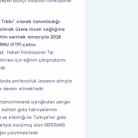
en bilinçli insanları fonksiyonel
 Tıbbı” olarak tanımladığı
olmak üzere insan sağlığına
itim vermek amacıyla 2018
RMU (FTP) çatısı
or.
Halen Fonksiyonel Tıp
tilmesi için eğitim çalışmalarını
dir.
lında profesörlük ünvanını almıştır.
de devam etmektedir.
vitamin/mineral içeriğinden zengin
aliteli gıda takviyelerinin
ve etkinliği ile Türkiye'nin gıda
defiyle kurulmuş olan REFERANS
ğını yürütmektedir.