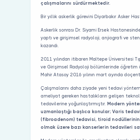
çalışmalarını sürdürmektedir.
Bir yıllık askerlik görevini Diyarbakır Asker 
Askerlik sonrası Dr. Siyami Ersek Hastanesinde
yaptı ve girişimsel radyoloji, anjiografi ve 
kazandı.
2011 yılından itibaren Maltepe Üniversitesi T
ve Girişimsel Radyoloji bölümlerinde öğretim 
Mahir Atasoy 2016 yılının mart ayında doçentli
Çalışmalarını daha ziyade yeni tedavi yönteml
ameliyat gereken hastalıkların gelişen teknolo
tedavilerine yoğunlaştırmıştır.
Modern yöntem
uzmanlaştığı başlıca konular; Varis tedavi
(fibroadenom) tedavisi, tiroid nodüllerini
olmak üzere bazı kanserlerin tedavileri sayı