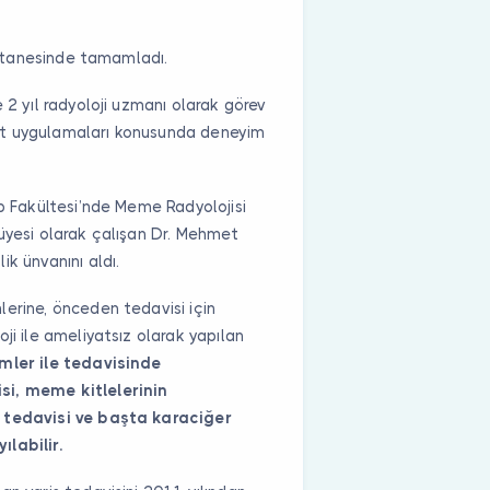
Hastanesinde tamamladı.
 2 yıl radyoloji uzmanı olarak görev
stent uygulamaları konusunda deneyim
ıp Fakültesi’nde Meme Radyolojisi
üyesi olarak çalışan Dr. Mehmet
k ünvanını aldı.
erine, önceden tedavisi için
ji ile ameliyatsız olarak yapılan
ler ile tedavisinde
si, meme kitlelerinin
n tedavisi ve başta karaciğer
labilir.