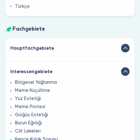
Türkçe
Fachgebiete
Hauptfachgebiete
Interessengebiete
Bölgesel Yağlanma
Meme Küçültme
Yüz Estetiği
Meme Protezi
Göğüs Estetiği
Burun Eğriliği
Cilt Lekeleri
Kepçe Kulak Sorunu