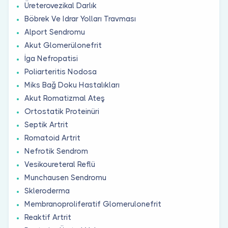
Üreterovezikal Darlık
Böbrek Ve Idrar Yolları Travması
Alport Sendromu
Akut Glomerülonefrit
İga Nefropatisi
Poliarteritis Nodosa
Miks Bağ Doku Hastalıkları
Akut Romatizmal Ateş
Ortostatik Proteinüri
Septik Artrit
Romatoid Artrit
Nefrotik Sendrom
Vesikoureteral Reflü
Munchausen Sendromu
Skleroderma
Membranoproliferatif Glomerulonefrit
Reaktif Artrit