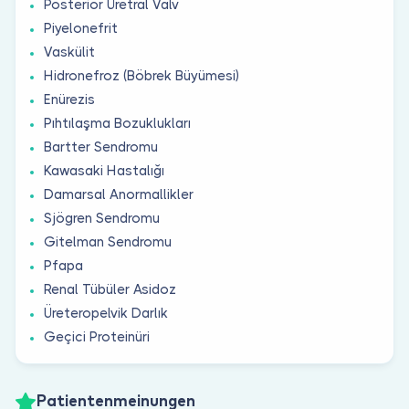
Posterior Üretral Valv
Piyelonefrit
Vaskülit
Hidronefroz (Böbrek Büyümesi)
Enürezis
Pıhtılaşma Bozuklukları
Bartter Sendromu
Kawasaki Hastalığı
Damarsal Anormallikler
Sjögren Sendromu
Gitelman Sendromu
Pfapa
Renal Tübüler Asidoz
Üreteropelvik Darlık
Geçici Proteinüri
Patientenmeinungen