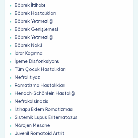
Böbrek İltihabı
Böbrek Hastalıkları
Böbrek Yetmezliği
Böbrek Genişlemesi
Böbrek Yetmezliği
Böbrek Nakli
İdrar Kaçırma
İşeme Disfonksiyonu
Tüm Çocuk Hastalıkları
Nefrolitiyaz
Romatizma Hastalıkları
Henoch-Schönlein Hastalığı
Nefrokalsinozis
İltihaplı Eklem Romatizması
Sistemik Lupus Eritematozus
Nörojen Mesane
Juvenil Romatoid Artrit