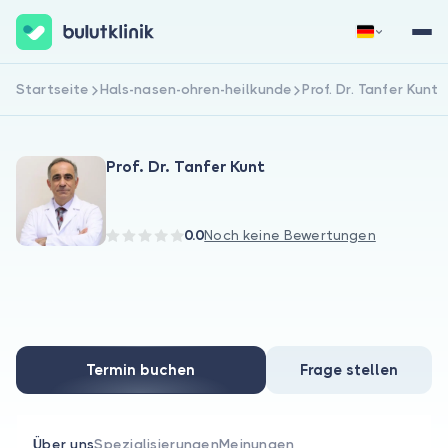
Startseite
Hals-nasen-ohren-heilkunde
Prof. Dr. Tanfer Kunt
Jetzt registrieren
Anmelden
Prof. Dr. Tanfer Kunt
0.0
Noch keine Bewertungen
Über uns
Für Patienten
Termin buchen
Frage stellen
Für Ärzte
Über uns
Spezialisierungen
Meinungen