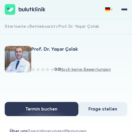
Startseite
Betriebsarzt
Prof. Dr. Yaşar Çolak
Jetzt registrieren
Anmelden
Prof. Dr. Yaşar Çolak
0.0
Noch keine Bewertungen
Über uns
Für Patienten
Termin buchen
Frage stellen
Für Ärzte
Über uns
Spezialisierungen
Meinungen